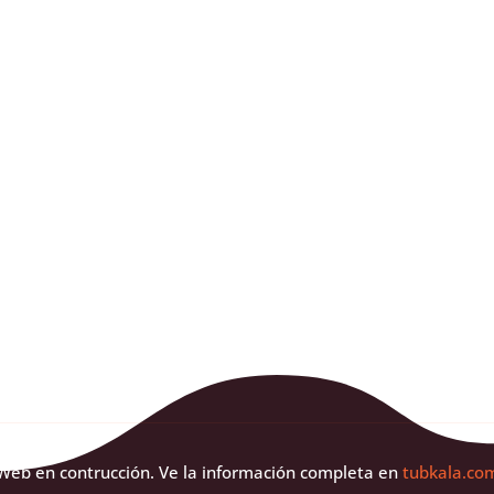
t leo. Praesent cursus lacus nec dictum consequat. Aliquam 
ximus lacus ac dui...
Web en contrucción. Ve la información completa en
tubkala.co